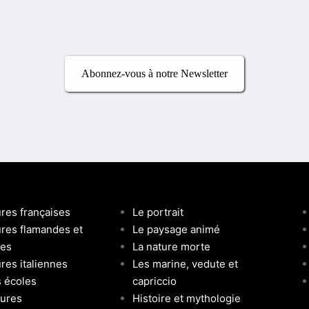
Abonnez-vous à notre Newsletter
ures françaises
Le portrait
ures flamandes et
Le paysage animé
ses
La nature morte
res italiennes
Les marine, vedute et
s écoles
capriccio
tures
Histoire et mythologie