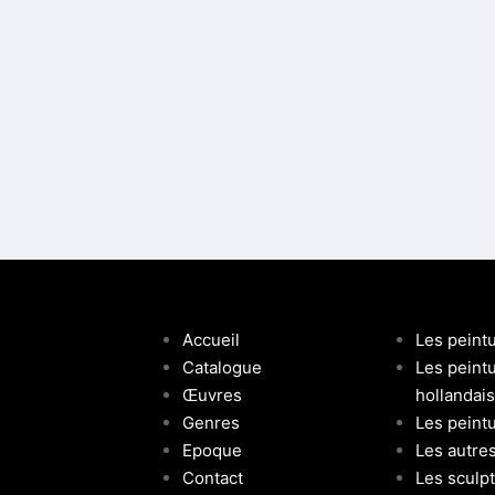
Accueil
Les peint
Catalogue
Les peint
Œuvres
hollandai
Genres
Les peintu
Epoque
Les autre
Contact
Les sculp