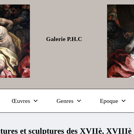
Galerie P.H.C
Œuvres
Genres
Epoque
tures et sculptures des XVIIè, XVIIIè 