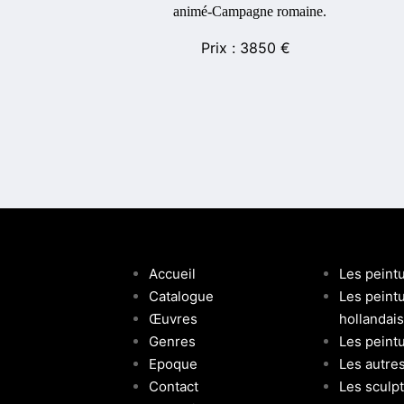
animé-Campagne romaine.
3850
€
Accueil
Les peint
Catalogue
Les peint
Œuvres
hollandai
Genres
Les peintu
Epoque
Les autre
Contact
Les sculp