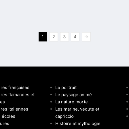
1
2
3
4
→
ures françaises
Le portrait
ures flamandes et
Le paysage animé
ses
La nature morte
res italiennes
Les marine, vedute et
s écoles
capriccio
tures
Histoire et mythologie