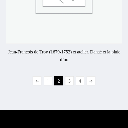
Jean-François de Troy (1679-1752) et atelier. Danaé et la pluie
d’or.
←
1
2
3
4
→