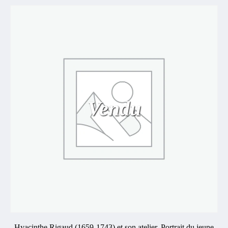
Vendu
Hyacinthe Rigaud (1659-1743) et son atelier. Portrait du jeune