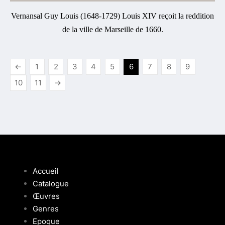
Vernansal Guy Louis (1648-1729) Louis XIV reçoit la reddition
de la ville de Marseille de 1660.
←
1
2
3
4
5
6
7
8
9
10
11
→
Accueil
Catalogue
Œuvres
Genres
Epoque