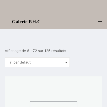
Aller
au
contenu
Galerie P.H.C
Me
Affichage de 61–72 sur 125 résultats