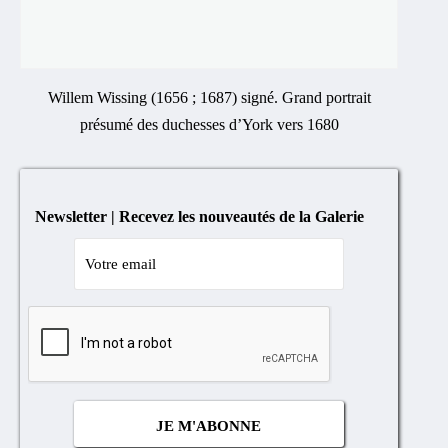
Willem Wissing (1656 ; 1687) signé. Grand portrait
présumé des duchesses d’York vers 1680
Newsletter | Recevez les nouveautés de la Galerie
Cocher
si
vous
n'êtes
pas