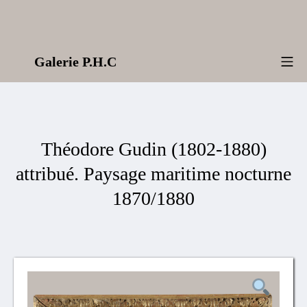
Aller
au
contenu
Galerie P.H.C
Me
Théodore Gudin (1802-1880)
attribué. Paysage maritime nocturne
1870/1880