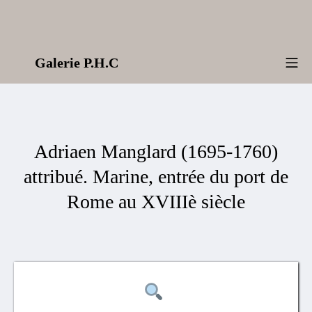
Aller
au
contenu
Galerie P.H.C
Me
Adriaen Manglard (1695-1760)
attribué. Marine, entrée du port de
Rome au XVIIIè siècle