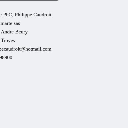
e PhC, Philippe Caudroit
marte sas
e Andre Beury
 Troyes
ppecaudroit@hotmail.com
98900