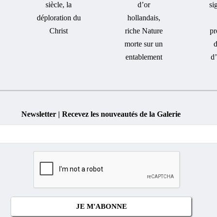
siècle, la
d’or
si
déploration du
hollandais,
Christ
riche Nature
pr
morte sur un
d
entablement
d
Newsletter | Recevez les nouveautés de la Galerie
Cocher
si
vous
n'êtes
pas