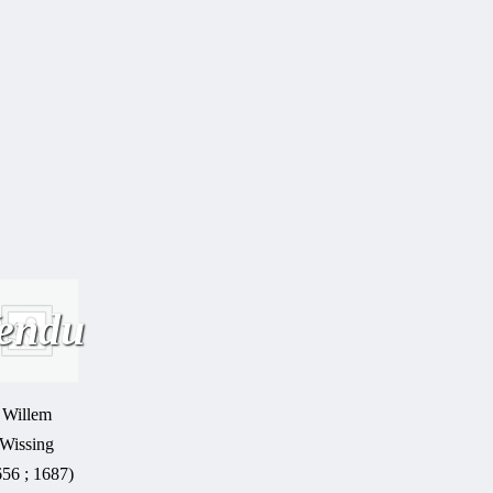
endu
Willem
Wissing
656 ; 1687)