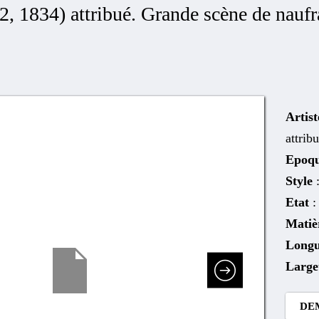
, 1834) attribué. Grande scène de naufra
Artist
attrib
Epoq
Style
Etat
:
Matiè
Long
Larg
DE