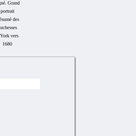
gné. Grand
portrait
ésumé des
uchesses
’York vers
1680