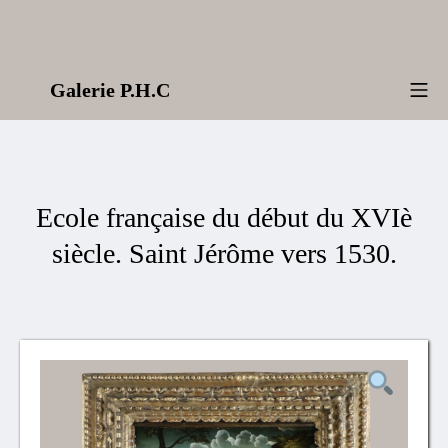
Aller
au
contenu
Galerie P.H.C
Me
Ecole française du début du XVIè
siècle. Saint Jérôme vers 1530.