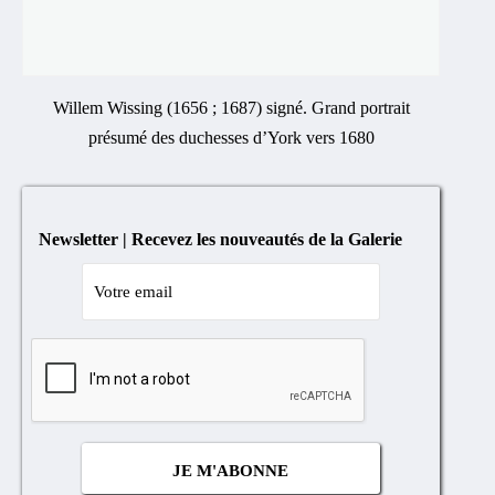
Willem Wissing (1656 ; 1687) signé. Grand portrait
présumé des duchesses d’York vers 1680
Newsletter | Recevez les nouveautés de la Galerie
Cocher
si
vous
n'êtes
pas