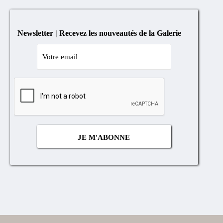
Newsletter | Recevez les nouveautés de la Galerie
Cocher
si
vous
n'êtes
pas
un
robot