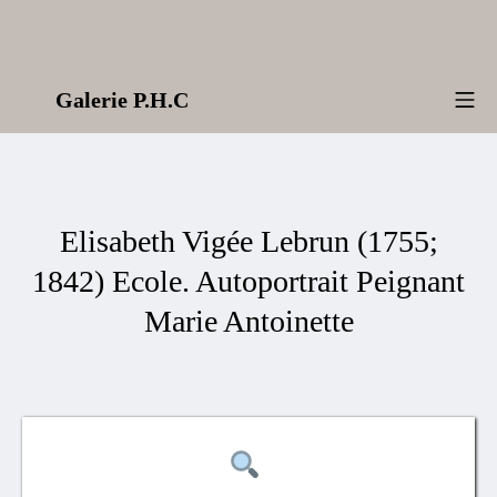
Aller
au
contenu
Galerie P.H.C
Me
Elisabeth Vigée Lebrun (1755;
1842) Ecole. Autoportrait Peignant
Marie Antoinette