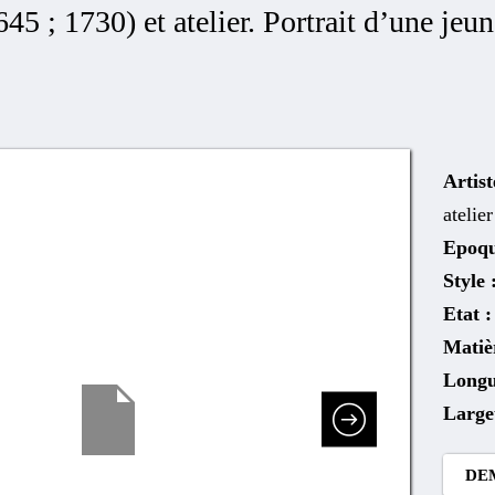
45 ; 1730) et atelier. Portrait d’une jeu
Artist
atelier
Epoq
Style 
Etat 
Matiè
Longu
Large
DE