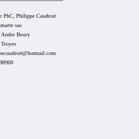
e PhC, Philippe Caudroit
marte sas
e Andre Beury
 Troyes
ppecaudroit@hotmail.com
98900