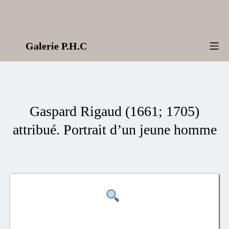
Aller
au
contenu
Galerie P.H.C
Me
Gaspard Rigaud (1661; 1705)
attribué. Portrait d’un jeune homme