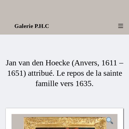
Aller
au
contenu
Galerie P.H.C
Me
Jan van den Hoecke (Anvers, 1611 –
1651) attribué. Le repos de la sainte
famille vers 1635.