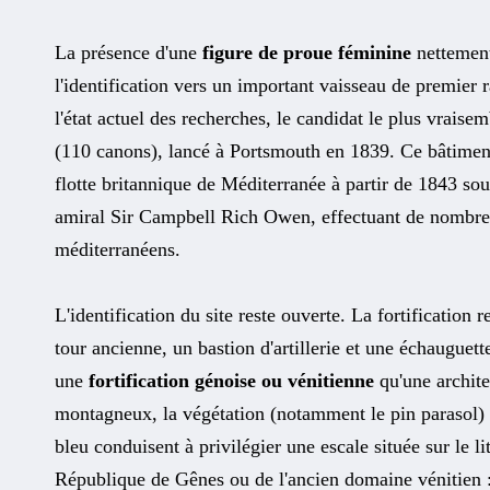
La présence d'une
figure de proue féminine
nettement 
l'identification vers un important vaisseau de premier
l'état actuel des recherches, le candidat le plus vraise
(110 canons), lancé à Portsmouth en 1839. Ce bâtiment
flotte britannique de Méditerranée à partir de 1843 s
amiral Sir Campbell Rich Owen, effectuant de nombreu
méditerranéens.
L'identification du site reste ouverte. La fortification 
tour ancienne, un bastion d'artillerie et une échauguet
une
fortification génoise ou vénitienne
qu'une archite
montagneux, la végétation (notamment le pin parasol) 
bleu conduisent à privilégier une escale située sur le li
République de Gênes ou de l'ancien domaine vénitien 