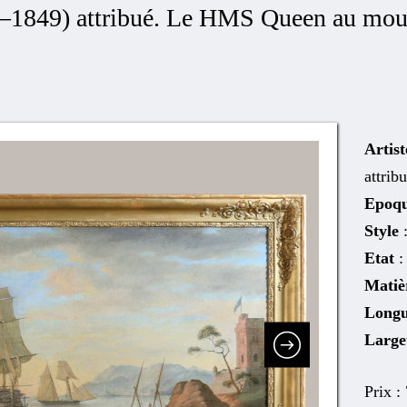
8–1849) attribué. Le HMS Queen au mou
Artist
attribu
Epoq
Style
Etat
:
Matiè
Long
Larg