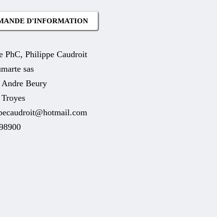
MANDE D'INFORMATION
e PhC, Philippe Caudroit
marte sas
e Andre Beury
 Troyes
ppecaudroit@hotmail.com
98900