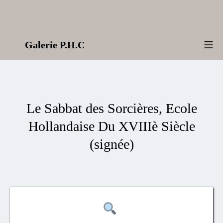
Aller
au
contenu
Galerie P.H.C
Me
Le Sabbat des Sorcières, Ecole
Hollandaise Du XVIIIè Siècle
(signée)