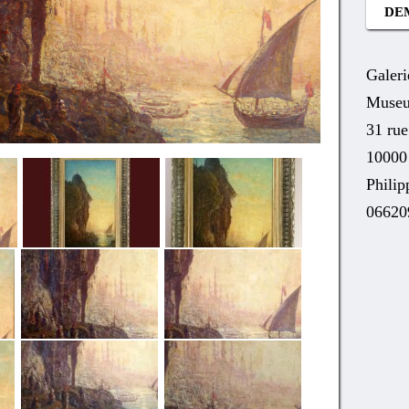
DE
Galeri
Museu
31 ru
10000
Phili
06620