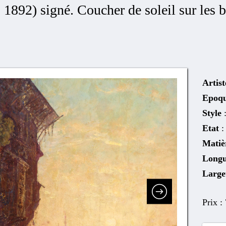
 1892) signé. Coucher de soleil sur les
Artist
Epoq
Style
Etat
:
Matiè
Long
Larg