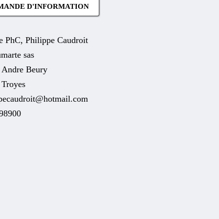
MANDE D'INFORMATION
e PhC, Philippe Caudroit
marte sas
e Andre Beury
 Troyes
ppecaudroit@hotmail.com
98900