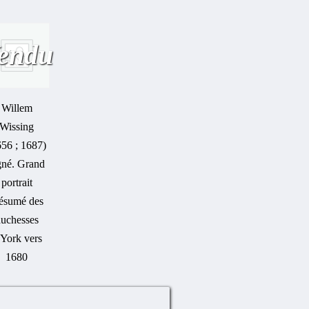
endu
Willem
Wissing
656 ; 1687)
gné. Grand
portrait
ésumé des
uchesses
’York vers
1680