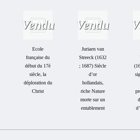
Vendu
Vendu
V
Ecole
Juriaen van
française du
Streeck (1632
début du 17è
; 1687) Siècle
(1
siècle, la
d’or
si
déploration du
hollandais,
Christ
riche Nature
pr
morte sur un
d
entablement
d