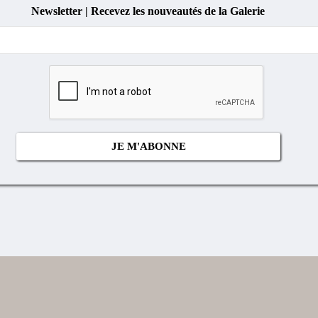
Newsletter | Recevez les nouveautés de la Galerie
Cocher
si
vous
n'êtes
pas
un
robot