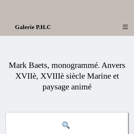
Aller
au
contenu
Galerie P.H.C
Me
Mark Baets, monogrammé. Anvers
XVIIè, XVIIIè siècle Marine et
paysage animé