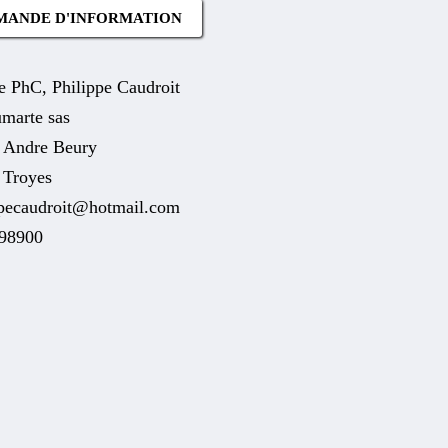
MANDE D'INFORMATION
e PhC, Philippe Caudroit
marte sas
e Andre Beury
 Troyes
ppecaudroit@hotmail.com
98900