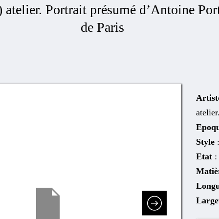
 atelier. Portrait présumé d’Antoine Port
de Paris
Artist
atelier
Epoq
Style
Etat
:
Matiè
Long
Larg