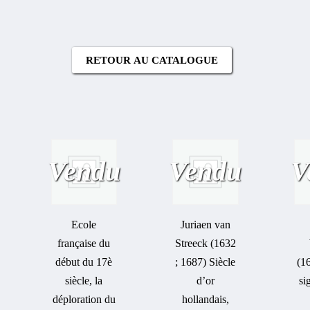
RETOUR AU CATALOGUE
Vendu
Vendu
V
Ecole
Juriaen van
française du
Streeck (1632
début du 17è
; 1687) Siècle
(1
siècle, la
d’or
si
déploration du
hollandais,