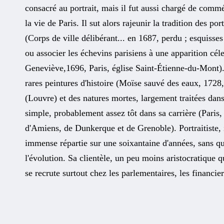
consacré au portrait, mais il fut aussi chargé de com
la vie de Paris. Il sut alors rajeunir la tradition des po
(Corps de ville délibérant... en 1687, perdu ; esquisse
ou associer les échevins parisiens à une apparition cél
Geneviève,1696, Paris, église Saint-Étienne-du-Mont).
rares peintures d'histoire (Moïse sauvé des eaux, 172
(Louvre) et des natures mortes, largement traitées dan
simple, probablement assez tôt dans sa carrière (Paris,
d'Amiens, de Dunkerque et de Grenoble). Portraitiste, i
immense répartie sur une soixantaine d'années, sans qu'i
l'évolution. Sa clientèle, un peu moins aristocratique 
se recrute surtout chez les parlementaires, les financie