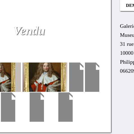
DE
Galeri
Vendu
Museu
31 ru
10000
Phili
06620