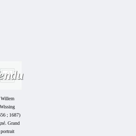
endu
Willem
Wissing
656 ; 1687)
gné. Grand
portrait