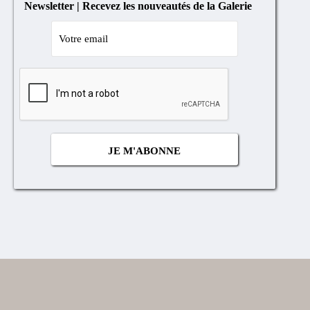
Newsletter | Recevez les nouveautés de la Galerie
Cocher
si
vous
n'êtes
pas
un
robot