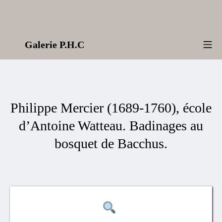
Aller
au
contenu
Galerie P.H.C
Me
Philippe Mercier (1689-1760), école
d’Antoine Watteau. Badinages au
bosquet de Bacchus.