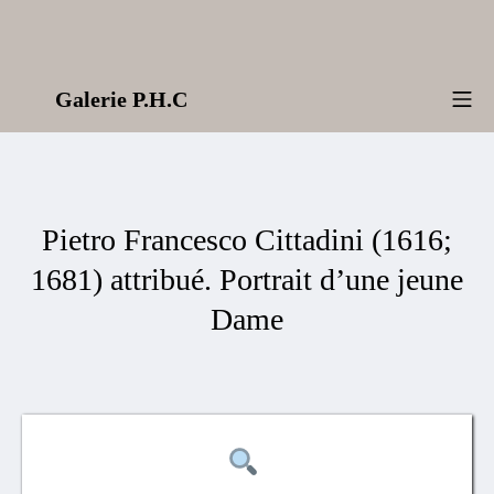
Aller
au
contenu
Galerie P.H.C
Me
Pietro Francesco Cittadini (1616;
1681) attribué. Portrait d’une jeune
Dame