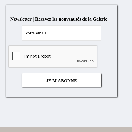
Newsletter | Recevez les nouveautés de la Galerie
Cocher
si
vous
n'êtes
pas
un
robot