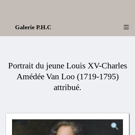
Aller
au
contenu
Galerie P.H.C
Me
Portrait du jeune Louis XV-Charles
Amédée Van Loo (1719-1795)
attribué.