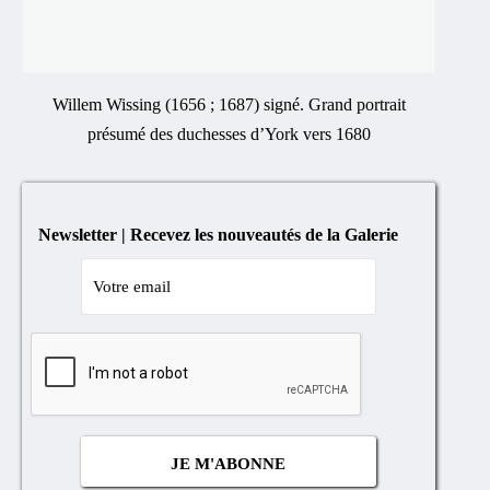
Willem Wissing (1656 ; 1687) signé. Grand portrait
présumé des duchesses d’York vers 1680
Newsletter | Recevez les nouveautés de la Galerie
Cocher
si
vous
n'êtes
pas