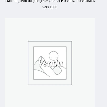
Dandini pietro ou pier (1646 ; 1712) Bacchus, bacchanales
vers 1690
Vendu