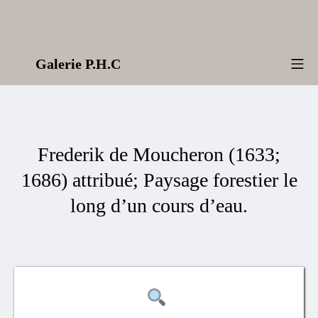
Aller
au
contenu
Galerie P.H.C
Me
Frederik de Moucheron (1633;
1686) attribué; Paysage forestier le
long d’un cours d’eau.