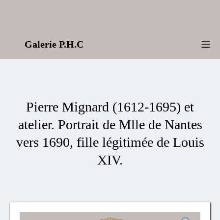
Aller
au
contenu
Galerie P.H.C
Me
Pierre Mignard (1612-1695) et
atelier. Portrait de Mlle de Nantes
vers 1690, fille légitimée de Louis
XIV.