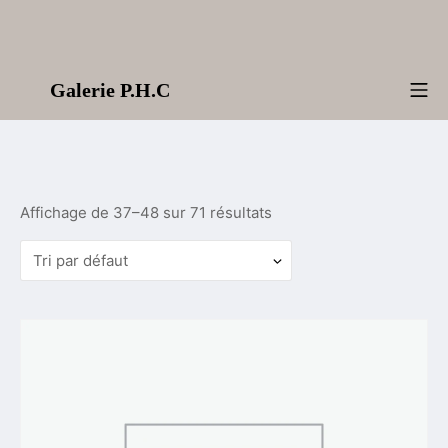
Aller
au
contenu
Galerie P.H.C
Me
Affichage de 37–48 sur 71 résultats