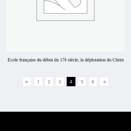
Ecole française du début du 17è siècle, la déploration du Christ
←
1
2
3
4
5
6
→