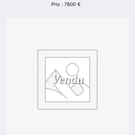
7800
€
Vendu