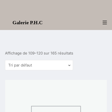
Aller
au
contenu
Galerie P.H.C
Me
Affichage de 109–120 sur 165 résultats