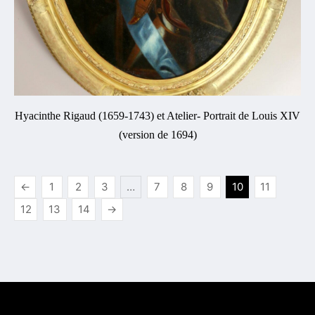
Hyacinthe Rigaud (1659-1743) et Atelier- Portrait de Louis XIV
(version de 1694)
←
1
2
3
…
7
8
9
10
11
12
13
14
→