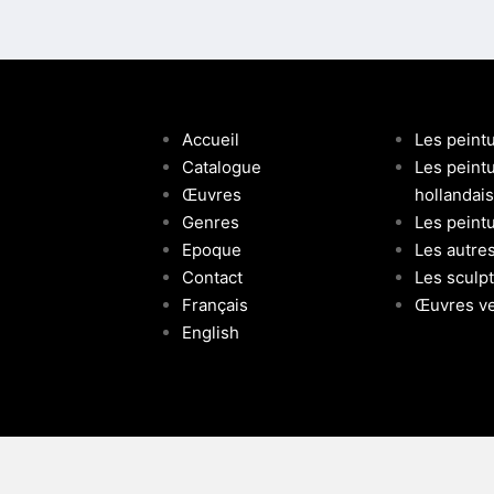
Accueil
Les peint
Catalogue
Les peint
Œuvres
hollandai
Genres
Les peintu
Epoque
Les autre
Contact
Les sculp
Français
Œuvres v
English