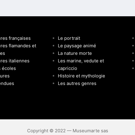
ures françaises
Le portrait
ures flamandes et
Le paysage animé
ses
La nature morte
res italiennes
Les marine, vedute et
s écoles
capriccio
tures
Histoire et mythologie
endues
Les autres genres
Copyright © 2022 — Museumarte sas