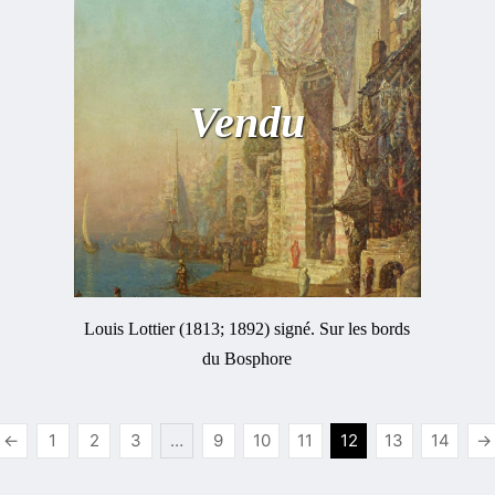
Vendu
Louis Lottier (1813; 1892) signé. Sur les bords
du Bosphore
←
1
2
3
…
9
10
11
12
13
14
→