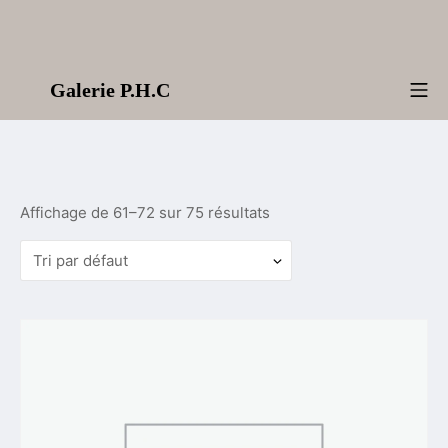
Aller
au
contenu
Galerie P.H.C
Me
Affichage de 61–72 sur 75 résultats