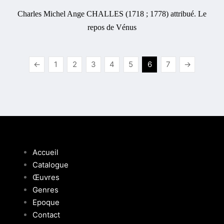
Charles Michel Ange CHALLES (1718 ; 1778) attribué. Le
repos de Vénus
←
1
2
3
4
5
6
7
→
Accueil
Catalogue
Œuvres
Genres
Epoque
Contact