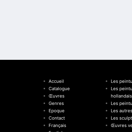
Accueil
Les peint
Catalogue
Les peint
Œuvres
hollandai
Genres
Les peintu
Epoque
Les autre
Contact
Les sculp
Français
Œuvres v