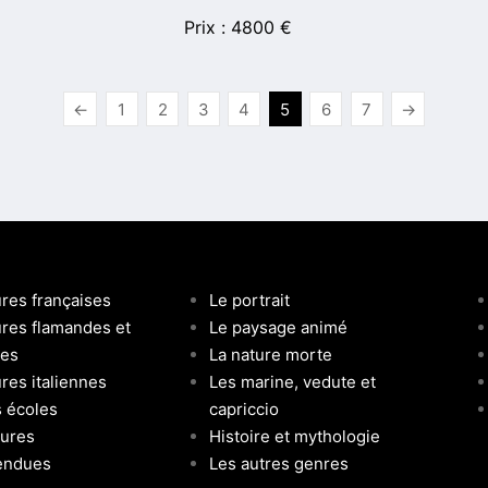
4800
€
←
1
2
3
4
5
6
7
→
ures françaises
Le portrait
ures flamandes et
Le paysage animé
ses
La nature morte
res italiennes
Les marine, vedute et
s écoles
capriccio
tures
Histoire et mythologie
endues
Les autres genres