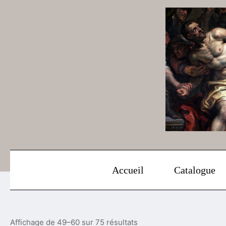
Aller
au
contenu
Accueil
Catalogue
Affichage de 49–60 sur 75 résultats